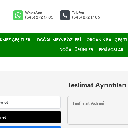
WhatsApp
Telefon
(545) 272 17 85
(545) 272 17 85
KMEZ ÇEŞİTLERİ
DOĞAL MEYVE ÖZLERİ
ORGANİK BAL ÇEŞİTL
DOĞAL ÜRÜNLER
EKŞİ SOSLAR
Teslimat Ayrıntıları
m et
 et