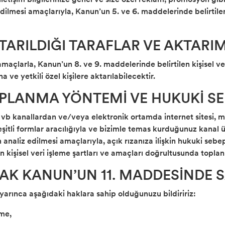
dilmesi amaçlarıyla, Kanun’un 5. ve 6. maddelerinde belirtilen 
AKTARILDIĞI TARAFLAR VE AKTAR
amaçlarla, Kanun’un 8. ve 9. maddelerinde belirtilen kişisel ve
 ve yetkili özel kişilere aktarılabilecektir.
TOPLANMA YÖNTEMİ VE HUKUKİ SE
yi vb kanallardan ve/veya elektronik ortamda internet sitesi,
itli formlar aracılığıyla ve bizimle temas kurduğunuz kanal üze
 analiz edilmesi amaçlarıyla, açık rızanıza ilişkin hukuki sebe
n kişisel veri işleme şartları ve amaçları doğrultusunda topla
ARAK KANUN’UN 11. MADDESİNDE 
uyarınca aşağıdaki haklara sahip olduğunuzu bildiririz:
nme,