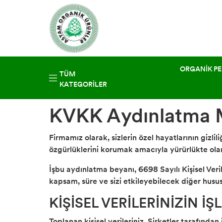
ORGANİK PE
TÜM
KATEGORILER
KVKK Aydınlatma 
Firmamız olarak, sizlerin özel hayatlarının gizli
özgürlüklerini korumak amacıyla yürürlükte ola
İşbu aydınlatma beyanı, 6698 Sayılı Kişisel Ver
kapsam, süre ve sizi etkileyebilecek diğer husu
KİŞİSEL VERİLERİNİZİN İ
Toplanan kişisel verileriniz, Şirketler tarafından