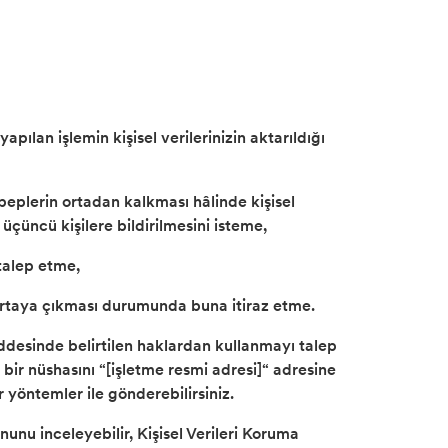
pılan işlemin kişisel verilerinizin aktarıldığı
beplerin ortadan kalkması hâlinde kişisel
 üçüncü kişilere bildirilmesini isteme,
 talep etme,
n ortaya çıkması durumunda buna itiraz etme.
maddesinde belirtilen haklardan kullanmayı talep
 bir nüshasını “[işletme resmi adresi]“ adresine
r yöntemler ile gönderebilirsiniz.
unu inceleyebilir, Kişisel Verileri Koruma