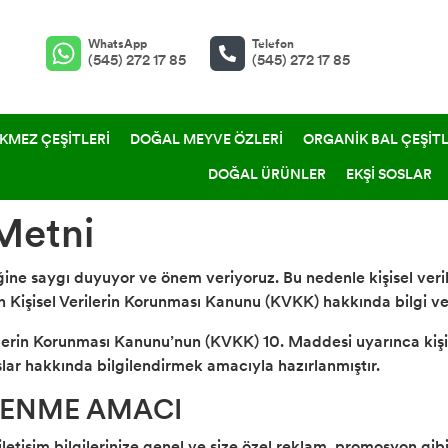
WhatsApp
Telefon
(545) 272 17 85
(545) 272 17 85
KMEZ ÇEŞİTLERİ
DOĞAL MEYVE ÖZLERİ
ORGANİK BAL ÇEŞİTL
DOĞAL ÜRÜNLER
EKŞİ SOSLAR
Metni
liğine saygı duyuyor ve önem veriyoruz. Bu nedenle kişisel veril
n Kişisel Verilerin Korunması Kanunu (KVKK) hakkında bilgi ve
ilerin Korunması Kanunu’nun (KVKK) 10. Maddesi uyarınca kişise
slar hakkında bilgilendirmek amacıyla hazırlanmıştır.
ŞLENME AMACI
 iletişim bilgilerinize genel ve size özel reklam, promosyon gib