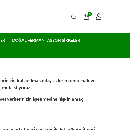
0
ERİ
DOĞAL FERMANTASYON SİRKELER
erinizin kullanılmasında, sizlerin temel hak ve
rmek istiyoruz.
l verilerinizin işlenmesine ilişkin amaç
i amaçlarla ticari elektronik ileti gönderilmesi