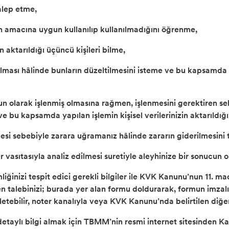
talep etme,
rın amacına uygun kullanılıp kullanılmadığını öğrenme,
in aktarıldığı üçüncü kişileri bilme,
 olması hâlinde bunların düzeltilmesini isteme ve bu kapsamda ya
un olarak işlenmiş olmasına rağmen, işlenmesini gerektiren se
ve bu kapsamda yapılan işlemin kişisel verilerinizin aktarıldığı
enmesi sebebiyle zarara uğramanız hâlinde zararın giderilmesini
r vasıtasıyla analiz edilmesi suretiyle aleyhinize bir sonucu
mliğinizi tespit edici gerekli bilgiler ile KVK Kanunu’nun 11. 
ren talebinizi; burada yer alan formu doldurarak, formun imzalı
 iletebilir, noter kanalıyla veya KVK Kanunu’nda belirtilen diğe
etaylı bilgi almak için TBMM’nin resmi internet sitesinden Kan