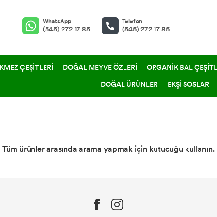
WhatsApp
Telefon
(545) 272 17 85
(545) 272 17 85
KMEZ ÇEŞİTLERİ
DOĞAL MEYVE ÖZLERİ
ORGANİK BAL ÇEŞİTL
DOĞAL ÜRÜNLER
EKŞİ SOSLAR
Tüm ürünler arasında arama yapmak için kutucuğu kullanın.