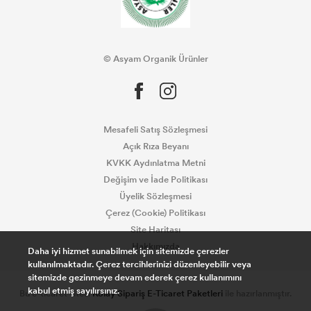
© Asyam Organik Ürünler
Mesafeli Satış Sözleşmesi
Açık Rıza Beyanı
KVKK Aydınlatma Metni
Değişim ve İade Politikası
Üyelik Sözleşmesi
Çerez (Cookie) Politikası
Site Haritası
Hakkımızda
Daha iyi hizmet sunabilmek için sitemizde çerezler
kullanılmaktadır. Çerez tercihlerinizi düzenleyebilir veya
sitemizde gezinmeye devam ederek çerez kullanımını
kabul etmiş sayılırsınız.
Bu e-ticaret sitesi
Kolay Sipariş E-Ticaret Paketleri
ile hazırlanmıştır.